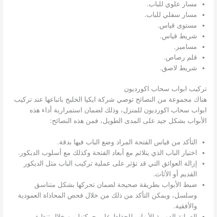
مسار علوي للباب.
مسار سفلي للباب.
مستوى قياس.
شريط قياس.
مسامير.
قلم رصاص.
شريط لاصق.
تركيب ابواب سحاب اكورديون
هناك مجموعة من النصائح توصي شركة ايكيا الخليج باتباعها عند تركيب
ابواب سحاب اكورديون للمنزل، وذلك لضمان استمرارية أداء هذه
الأبواب بشكل جيد على المدى الطويل، فمن هذه النصائح:
التأكد من قياس الفتحة المراد وضع الباب فيها بدقة.
اختيار الباب الذي يتلائم مع أبعاد الفتحة وكذلك مع أسلوب الديكور.
إزالة العوائق التي قد تؤثر على عملية تركيب الباب مثل الديكور
القديم أو الأثاث.
ضبط الأبواب بطريقة صحيحة لضمان تحركها بشكل متناسق
وسلسل، ويمكن التأكد من ذلك من خلال فحص المحاذاة العمودية
والأفقية.
الصيانة الدورية للأبواب للحفاظ على حركتها من خلال تنظيف