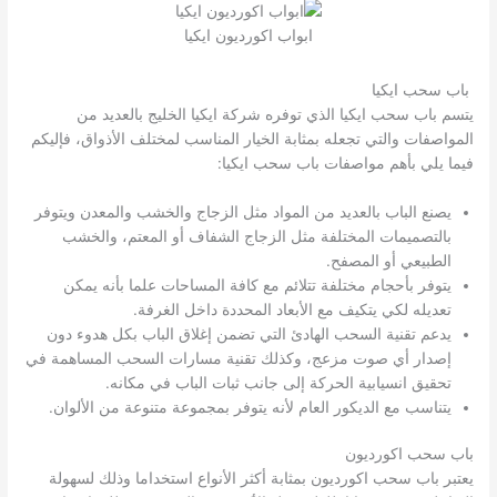
ابواب اكورديون ايكيا
باب سحب ايكيا
يتسم باب سحب ايكيا الذي توفره شركة ايكيا الخليج بالعديد من
المواصفات والتي تجعله بمثابة الخيار المناسب لمختلف الأذواق، فإليكم
فيما يلي بأهم مواصفات باب سحب ايكيا:
يصنع الباب بالعديد من المواد مثل الزجاج والخشب والمعدن ويتوفر
بالتصميمات المختلفة مثل الزجاج الشفاف أو المعتم، والخشب
الطبيعي أو المصفح.
يتوفر بأحجام مختلفة تتلائم مع كافة المساحات علما بأنه يمكن
تعديله لكي يتكيف مع الأبعاد المحددة داخل الغرفة.
يدعم تقنية السحب الهادئ التي تضمن إغلاق الباب بكل هدوء دون
إصدار أي صوت مزعج، وكذلك تقنية مسارات السحب المساهمة في
تحقيق انسيابية الحركة إلى جانب ثبات الباب في مكانه.
يتناسب مع الديكور العام لأنه يتوفر بمجموعة متنوعة من الألوان.
باب سحب اكورديون
يعتبر باب سحب اكورديون بمثابة أكثر الأنواع استخداما وذلك لسهولة