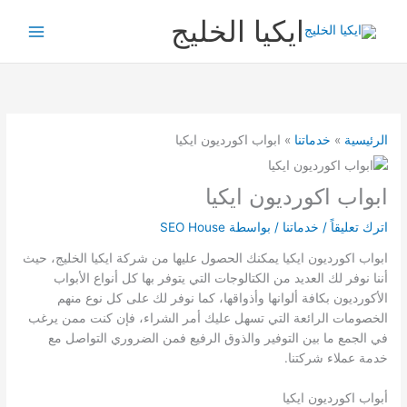
خطي
ايكيا الخليج
لى
لمحتوى
الرئيسية
خدماتنا
ابواب اكورديون ايكيا
ابواب اكورديون ايكيا
اترك تعليقاً
/
خدماتنا
/ بواسطة
SEO House
ابواب اكورديون ايكيا يمكنك الحصول عليها من شركة ايكيا الخليج، حيث
أننا نوفر لك العديد من الكتالوجات التي يتوفر بها كل أنواع الأبواب
الأكورديون بكافة ألوانها وأذواقها، كما نوفر لك على كل نوع منهم
الخصومات الرائعة التي تسهل عليك أمر الشراء، فإن كنت ممن يرغب
في الجمع ما بين التوفير والذوق الرفيع فمن الضروري التواصل مع
خدمة عملاء شركتنا.
أبواب اكورديون ايكيا