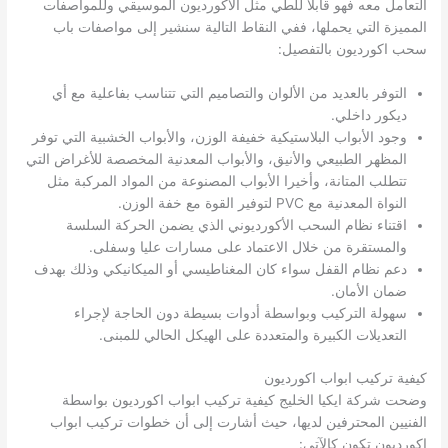
التعامل معه فهو قابلا للطي مثل الأكورديون الموسيقي وللمواصفات
المميزة التي يحملها، ففي النقاط التالية سنشير إلى مواصفات باب
سحب اكورديون بالتفصيل:
التوفر بالعديد من الألوان والتصاميم التي تتناسب بفاعلية مع أي
ديكور داخلي.
وجود الأبواب البلاستيكية خفيفة الوزن، والأبواب الخشبية التي توفر
المظهر الطبيعي والأنيق، والأبواب المعدنية المخصصة للأغراض التي
تتطلب المتانة، وأخيرا الأبواب المصنوعة من المواد المركبة مثل
النواة المعدنية مع PVC لتوفير القوة مع خفة الوزن.
اقتناء نظام السحب الأكورديوني الذي يضمن الحركة السلسة
والمستقرة من خلال الاعتماد على مسارات عليا وسفلى.
دعم نظام القفل سواء كان المغناطيسي أو الميكانيكي وذلك بهدف
ضمان الأمان.
سهولة التركيب وبواسطة أدوات بسيطة دون الحاجة لإجراء
التعديلات الكبيرة والمتعددة على الهيكل الحالي للمبنى.
كيفية تركيب ابواب اكورديون
وضحت شركة ايكيا الخليج كيفية تركيب ابواب اكورديون بواسطة
الفنيين المحترفين لديها، حيث أشارت إلى أن خطوات تركيب ابواب
اكورديون تكون كالآتي: