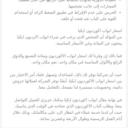
المسارات إلى جانب تشحيمها.
الحرص على عدم الإفراط في تطبيق الضغط الزائد أو استخدام
القوة على الباب عند فتحه أو غلقه.
اسعار ابواب اكورديون ايكيا
من المؤكد أن الشخص الذي يرغب في شراء ابواب اكرديون ايكيا
يبحثون عن المتانة وعن الأسعار المناسبة.
فما بالك إن وفرنا لك اسعار ابواب الاكورديون ومتانة التصنيع والذوق
الرائع والألوان المناسبة في مكان واحد، نعم مكان واحد.
حيث أن شركتنا توفر لك ذلك، لتساعدك وتسهل عليك أمر الاختيار من
بين اسعار ابواب الاكورديون ايكيا. أيضًا توفر الشركة لعملائها عروض
دائمة، وخصومات مستمرة لذا ننصحك بالتعامل معنا.
في نهاية مقال ابواب اكورديون ايكيا يمكنك عزيزي العميل التواصل
معنا. وطلب الباب الاكورديون الذي تحتاجه في الوقت الذي يناسبك.
حيث أن لدينا خدمة عملاء في انتظار الرد على مكالماتك. وذلك خلال
أيام العمل الرسمية وطوال الأربعة وعشرين ساعة.