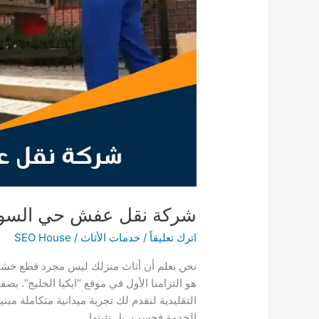
شركة نقل عفش حي السو
اترك تعليقاً
/
خدمات الأثاث
/
SEO House
نحن نعلم أن أثاث منزلك ليس مجرد قطع خشبية
هو التزامنا الأول في موقع “ايكيا الخليج”. ب
التقليدية لنقدم لك تجربة ميدانية متكاملة مبني
الخدمة فحسب، بل نثبتها