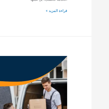
شركة
قراءة المزيد »
نقل
عفش
حي
السويدي