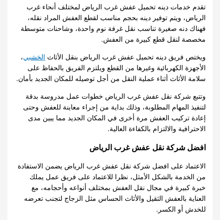
تقدم خدمات دينه تحميل عفش غرب الرياض لمختلف أنحاء غرب
الرياض، ويتم توفير دينه بحجم مناسب لقطع العفش المراد نقله،
فهناك دنه صغيرة تناسب نقل غرفة نوم واحدة، وشاحنات متوسطة
مخصصة لنقل قطع كبيرة من العفش.
ويختص فريق دينه تحميل عفش غرب الرياض بنقل الأثاث
الخشبي
،
الأجهزة الكهربائية وغيرها من القطع ويلتزم الفريق بالحفاظ على
سلامة الأثاث أثناء عملية النقل من أجل توصيله للمكان الجديد بأمان.
وتتبع شركة نقل عفش غرب الرياض خطوات عمل مدروسة بدقة
لتنفيذ المهام المطلوبة، وذلك بداية من إجراء معاينة للعفش وحتى
إعادة تركيب العفش مرة أخرى في المكان الجديد مما يبين مدى
الاحترافية والالتزام بالكفاءة العالية.
افضل شركة نقل عفش غرب الرياض
الاعتماد على افضل شركة نقل عفش غرب الرياض يضمن الاستفادة
من الخدمة بالشكل الأمثل، نظرا للاعتماد على فريق عمل يملك
خبرة كبيرة في مجال نقل العفش بمختلف أنواعه وأحجامه، مع
العناية بالعفش الثقيل والأثاث الحساس مثل الزجاج لتجنب تعرضه
للخدش أو الكسر.