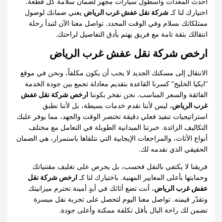
أحدث المعدات وأسطول سيارات مجهز لضمان سلامة كل قطعة.
اختيارك لنا كـ
شركة نقل عفش غرب الرياض
يعني ضمانك لوصول
ممتلكاتك بسلام وفي الوقت المحدد. تواصل معنا الآن لتبدأ رحلة
انتقالك بثقة تامة مع فريق يهتم بأدق التفاصيل لراحتك.
ارخص شركة نقل عفش غرب الرياض
الانتقال إلى مسكنك الجديد لا يجب أن يكون مكلفاً، ونحن في موقع
“ايكيا الخليج” كسرنا القاعدة بتقديم معادلة تجمع بين جودة الخدمة
الفائقة والسعر المناسب. نحن نفخر بكوننا
ارخص شركة نقل عفش
غرب الرياض
، ليس لأننا نقدم خدمات بسيطة، بل لأننا نطبق
استراتيجيات تنفيذ فعلي دقيقة تختصر الوقت والجهد، مما يوفر عليك
التكاليف الزائدة. خبرتنا الميدانية الطويلة في التعامل مع مختلف
أنواع الأثاث، والمراجعات الإيجابية التي نتلقاها باستمرار، هي الضمان
الحقيقي الذي نقدمه لك.
فريقنا لا يكتفي بالنقل فحسب، بل يحرص على تغليف مقتنياتك
وحمايتها بأعلى المعايير المهنية. باختيارك لنا كـ
ارخص شركة نقل
عفش غرب الرياض
، أنت تضع أثاثك في أيدٍ أمينة تحترم ميزانيتك
وتقدّر قيمته. تواصل معنا اليوم لتحصل على تجربة نقل ميسرة
تضمن لك راحة البال بأقل تكلفة ممكنة وأعلى جودة.