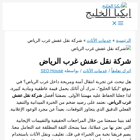
تخطي
ايكيا الخليج
إلى
المحتوى
الرئيسية
خدمات الأثاث
شركة نقل عفش غرب الرياض
شركة نقل عفش غرب الرياض
اترك تعليقاً
/
خدمات الأثاث
/ بواسطة
SEO House
هل تبحث عن تجربة انتقال آمنة ومريحة داخل غرب الرياض؟ في
موقع “ايكيا الخليج”، ندرك أن أثاثك يحمل قيمة عاطفية ومادية كبيرة،
لذا جعلنا الحفاظ عليه مهمتنا الأولى. بصفتنا أفضل
شركة نقل عفش
غرب الرياض
، نعتمد على رصيد ضخم من الخبرة الميدانية والتنفيذ
الفعلي الدقيق الذي يتجاوز التوقعات، بعيداً عن مجرد الوعود الإعلانية.
لقد بنينا سمعتنا من خلال المراجعات الحقيقية والتقييمات الإيجابية
التي نعتز بها من عملائنا، مما يمنحك الثقة المطلقة عند التعامل معنا.
يضم فريقنا نخبة من الخبراء في فك، تغليف، ونقل الأثاث باستخدام