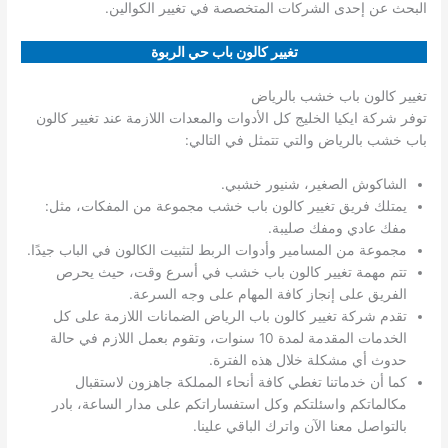
البحث عن إحدى الشركات المتخصصة في تغيير الكوالين.
تغيير كالون باب حي الربوة
تغيير كالون باب خشب بالرياض
توفر شركة ايكيا الخليج كل الأدوات والمعدات اللازمة عند تغيير كالون
باب خشب بالرياض والتي تتمثل في التالي:
الشاكوش الصغير، شنيور خشبي.
يمتلك فريق تغيير كالون باب خشب مجموعة من المفكات، مثل:
مفك عادي ومفك صليبة.
مجموعة من المسامير وأدوات الربط لتثبيت الكالون في الباب جيدًا.
تتم مهمة تغيير كالون باب خشب في أسرع وقت، حيث يحرص
الفريق على إنجاز كافة المهام على وجه السرعة.
تقدم شركة تغيير كالون باب الرياض الضمانات اللازمة على كل
الخدمات المقدمة لمدة 10 سنوات، وتقوم بعمل اللازم في حالة
حدوث أي مشكلة خلال هذه الفترة.
كما أن خدماتنا تغطي كافة أنحاء المملكة جاهزون لاستقبال
مكالماتكم واسئلتكم وكل استفساراتكم على مدار الساعة، بادر
بالتواصل معنا الآن واترك الباقي علينا.