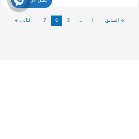
إتصل الان
لوحات
بالرياض
→
السابق
1
…
5
6
7
التالي
←