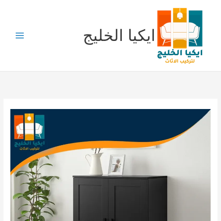
خطي
لى
لمحتوى
ايكيا الخليج