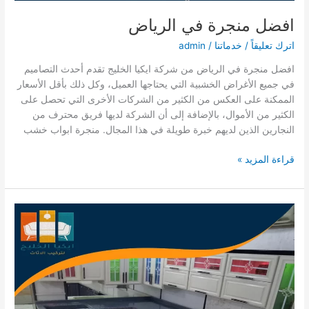
افضل منجرة في الرياض
اترك تعليقاً
/
خدماتنا
/
admin
افضل منجرة في الرياض من شركة ايكيا الخليج تقدم أحدث التصاميم
في جميع الأغراض الخشبية التي يحتاجها العميل، وكل ذلك بأقل الأسعار
الممكنة على العكس من الكثير من الشركات الأخرى التي تحصل على
الكثير من الأموال، بالإضافة إلى أن الشركة لديها فريق محترف من
النجارين الذين لديهم خبرة طويلة في هذا المجال. منجرة ابواب خشب
افضل
قراءة المزيد »
منجرة
في
الرياض