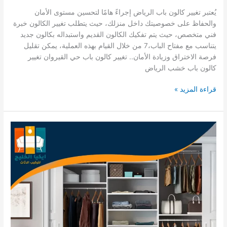
يُعتبر تغيير كالون باب الرياض إجراءً هامًا لتحسين مستوى الأمان
والحفاظ على خصوصيتك داخل منزلك، حيث يتطلب تغيير الكالون خبرة
فني متخصص، حيث يتم تفكيك الكالون القديم واستبداله بكالون جديد
يتناسب مع مفتاح الباب،7 من خلال القيام بهذه العملية، يمكن تقليل
فرصة الاختراق وزيادة الأمان.. تغيير كالون باب حي القيروان تغيير
كالون باب خشب الرياض
تغيير
قراءة المزيد »
كالون
باب
الرياض